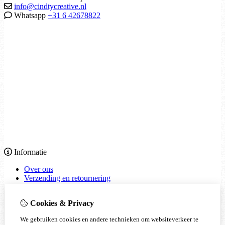
info@cindtycreative.nl
Whatsapp
+31 6 42678822
Informatie
Over ons
Verzending en retournering
Garantie en klachten
Algemene voorwaarden
Cookies & Privacy
Privacy
reviews
We gebruiken cookies en andere technieken om websiteverkeer te